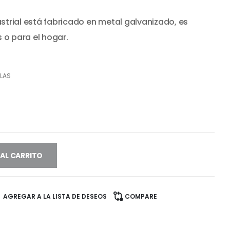
ecio
ustrial está fabricado en metal galvanizado, es
tual
:
 o para el hogar.
3.990.
LLAS
 AL CARRITO
AGREGAR A LA LISTA DE DESEOS
COMPARE