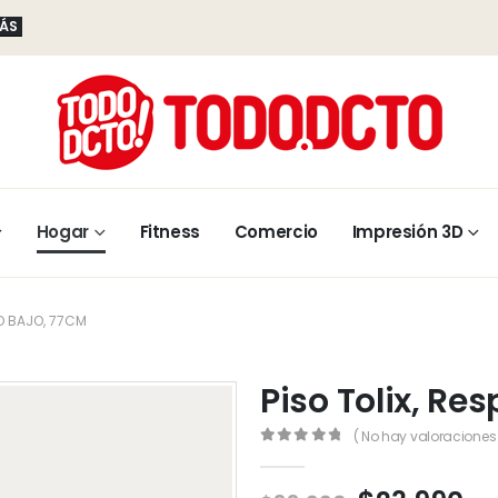
MÁS
Hogar
Fitness
Comercio
Impresión 3D
DO BAJO, 77CM
Piso Tolix, Re
( No hay valoraciones 
0
out of 5