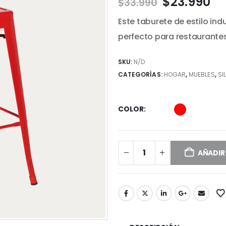
El
El
$
23.990
$
33.990
precio
pr
Este taburete de estilo ind
original
ac
era:
es
perfecto para restaurantes
$33.990.
$2
SKU:
N/D
CATEGORÍAS:
HOGAR
,
MUEBLES
,
SI
COLOR
AÑADIR