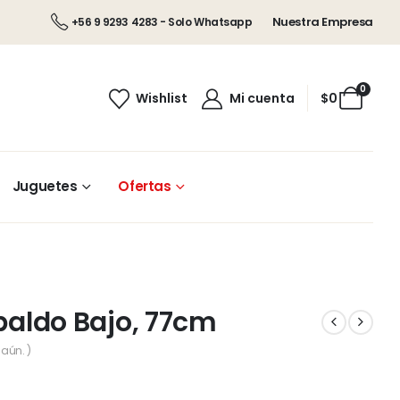
Nuestra Empresa
+56 9 9293 4283 - Solo Whatsapp
0
Wishlist
Mi cuenta
$
0
Juguetes
Ofertas
spaldo Bajo, 77cm
aún. )