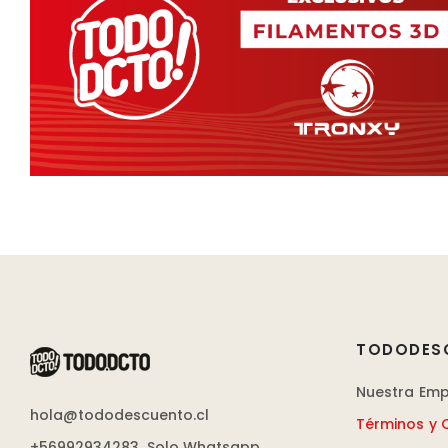
TODODES
Nuestra Em
hola@tododescuento.cl
Términos y 
+56992934283
Solo Whatsapp