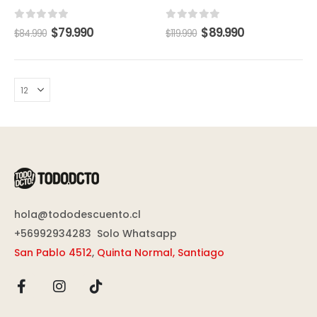
de
de
de
de
producto
producto
producto
producto
0
out of 5
0
out of 5
El
El
El
El
$
79.990
$
89.990
$
84.990
$
119.990
precio
precio
precio
precio
original
actual
original
actual
era:
es:
era:
es:
$84.990.
$79.990.
$119.990.
$89.990.
hola@tododescuento.cl
+56992934283
Solo Whatsapp
San Pablo 4512
,
Quinta Normal, Santiago