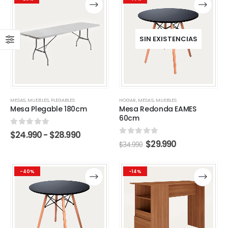
producto
producto
producto
producto
tiene
tiene
tiene
tiene
múltiples
múltiples
múltiples
múltiples
variantes.
variantes.
variantes.
variantes.
SIN EXISTENCIAS
Las
Las
Las
Las
opciones
opciones
opciones
opciones
se
se
se
se
pueden
pueden
pueden
pueden
elegir
elegir
elegir
elegir
en
en
en
en
MESAS
,
MUEBLES
,
PLEGABLES
HOGAR
,
MESAS
,
MUEBLES
la
la
la
la
Mesa Plegable 180cm
Mesa Redonda EAMES
página
página
página
página
60cm
de
de
de
de
0
out of 5
Rango
$
24.990
-
$
28.990
producto
producto
producto
producto
de
0
out of 5
El
El
$
29.990
$
34.990
precios:
precio
precio
desde
original
actual
$24.990
Este
Este
Este
Este
era:
es:
-40%
-14%
hasta
$34.990.
$29.990.
producto
producto
producto
producto
$28.990
tiene
tiene
tiene
tiene
múltiples
múltiples
múltiples
múltiples
variantes.
variantes.
variantes.
variantes.
Las
Las
Las
Las
opciones
opciones
opciones
opciones