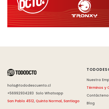
TODODES
Nuestra Em
hola@tododescuento.cl
Términos y 
+56992934283
Solo Whatsapp
Contácteno
San Pablo 4512
,
Quinta Normal, Santiago
Blog