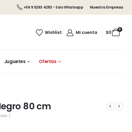
Nuestra Empresa
+56 9 9293 4283 - Solo Whatsapp
0
Wishlist
Mi cuenta
$
0
Juguetes
Ofertas
egro 80 cm
aún. )