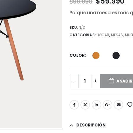
El
El
$
59.990
$
99.990
precio
pr
Porque una mesa es más que
original
ac
era:
es
$99.990.
$5
SKU:
N/D
CATEGORÍAS:
HOGAR
,
MESAS
,
MUE
COLOR
AÑADIR
DESCRIPCIÓN