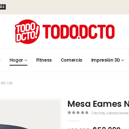
MÁS
Hogar
Fitness
Comercio
Impresión 3D
 80 CM
Mesa Eames N
( No hay valoraciones 
0
out of 5