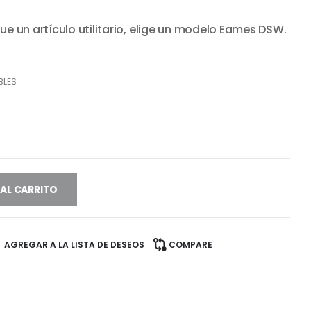
ecio
 un artículo utilitario, elige un modelo Eames DSW.
tual
:
9.990.
BLES
 AL CARRITO
AGREGAR A LA LISTA DE DESEOS
COMPARE