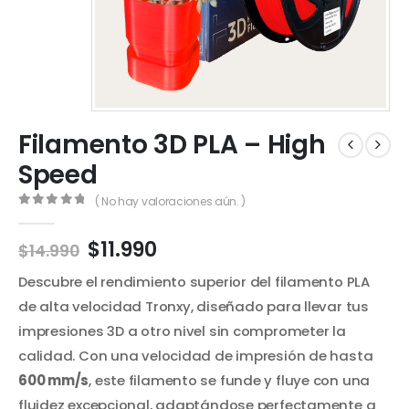
Filamento 3D PLA – High
Speed
( No hay valoraciones aún. )
0
out of 5
El
El
$
11.990
$
14.990
precio
precio
Descubre el rendimiento superior del filamento PLA
original
actual
era:
es:
de alta velocidad Tronxy, diseñado para llevar tus
$14.990.
$11.990.
impresiones 3D a otro nivel sin comprometer la
calidad. Con una velocidad de impresión de hasta
600 mm/s
, este filamento se funde y fluye con una
fluidez excepcional, adaptándose perfectamente a