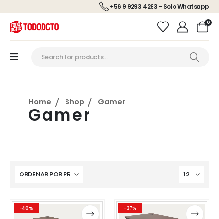
+56 9 9293 4283 - Solo Whatsapp
0
Home
Shop
Gamer
Gamer
Este
Este
Este
Este
-40%
-37%
producto
producto
producto
producto