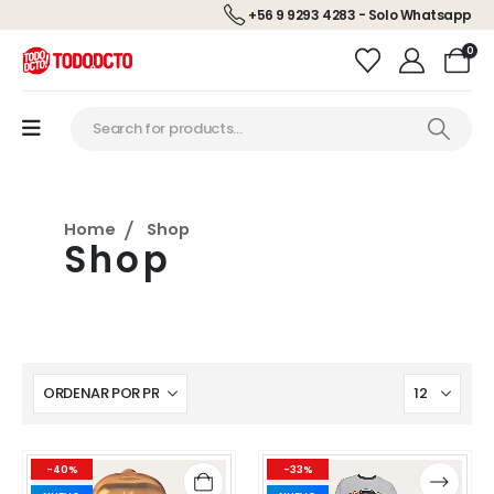
+56 9 9293 4283 - Solo Whatsapp
0
Home
Shop
Shop
Este
Este
-40%
-33%
producto
producto