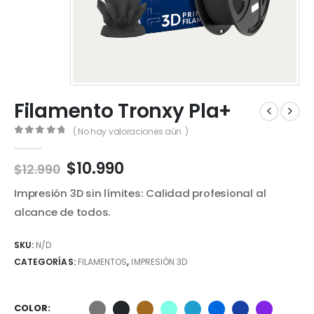
Filamento Tronxy Pla+
( No hay valoraciones aún. )
0
out of 5
El
El
$
10.990
$
12.990
precio
precio
Impresión 3D sin límites: Calidad profesional al
original
actual
era:
es:
alcance de todos.
$12.990.
$10.990.
SKU:
N/D
CATEGORÍAS:
FILAMENTOS
,
IMPRESIÓN 3D
COLOR