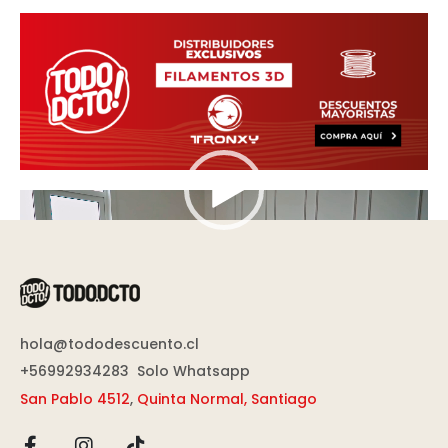
Reproductor
de
vídeo
hola@tododescuento.cl
+56992934283
Solo Whatsapp
San Pablo 4512
,
Quinta Normal, Santiago