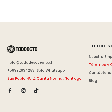
TODODES
Nuestra Em
hola@tododescuento.cl
Términos y 
+56992934283
Solo Whatsapp
Contácteno
San Pablo 4512
,
Quinta Normal, Santiago
Blog