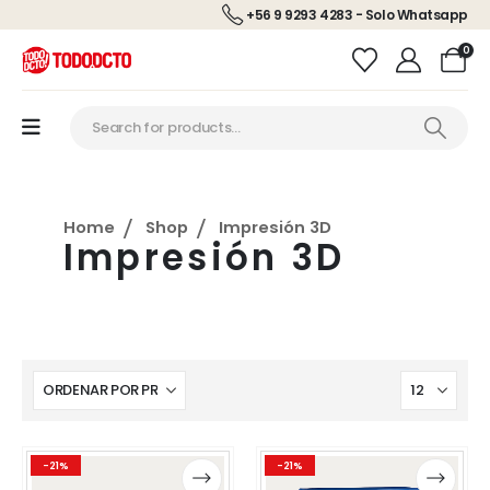
+56 9 9293 4283 - Solo Whatsapp
0
Home
Shop
Impresión 3D
Impresión 3D
Este
Este
Este
Este
-21%
-21%
producto
producto
producto
producto