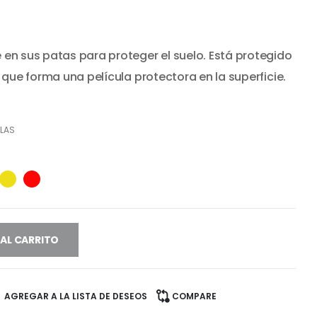
ecio
en sus patas para proteger el suelo. Está protegido
tual
:
 que forma una película protectora en la superficie.
2.490.
LLAS
 AL CARRITO
AGREGAR A LA LISTA DE DESEOS
COMPARE