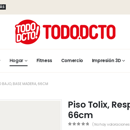
MÁS
Hogar
Fitness
Comercio
Impresión 3D
DO BAJO, BASE MADERA, 66CM
Piso Tolix, Re
66cm
( No hay valoraciones 
0
out of 5