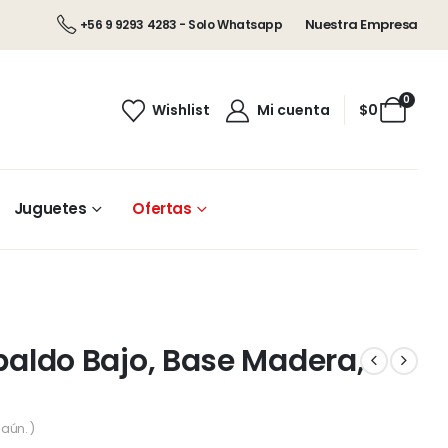
Nuestra Empresa
+56 9 9293 4283 - Solo Whatsapp
0
Wishlist
Mi cuenta
$
0
Juguetes
Ofertas
spaldo Bajo, Base Madera,
aún. )