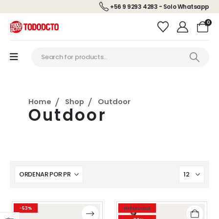
+56 9 9293 4283 - Solo Whatsapp
0
Home
Shop
Outdoor
Outdoor
Este
Este
-53%
IMPERDIBLE
producto
producto