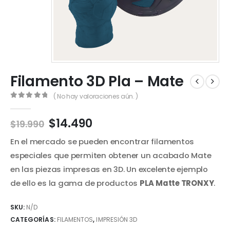
Filamento 3D Pla – Mate
( No hay valoraciones aún. )
0
out of 5
El
El
$
14.490
$
19.990
precio
precio
En el mercado se pueden encontrar filamentos
original
actual
era:
es:
especiales que permiten obtener un acabado Mate
$19.990.
$14.490.
en las piezas impresas en 3D. Un excelente ejemplo
de ello es la gama de productos
PLA Matte TRONXY
.
SKU:
N/D
CATEGORÍAS:
FILAMENTOS
,
IMPRESIÓN 3D