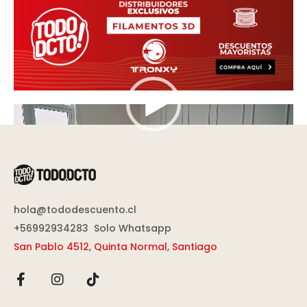
Reproductor
de
vídeo
hola@tododescuento.cl
+56992934283
Solo Whatsapp
San Pablo 4512
,
Quinta Normal, Santiago