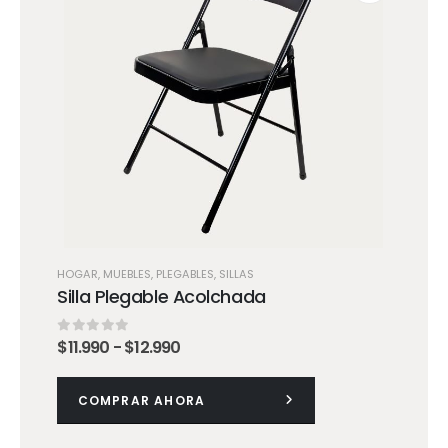
HOGAR
,
MUEBLES
,
PLEGABLES
,
SILLAS
Silla Plegable Acolchada
Rango
$
11.990
-
$
12.990
0
out of 5
de
precios:
desde
COMPRAR AHORA
$11.990
hasta
$12.990