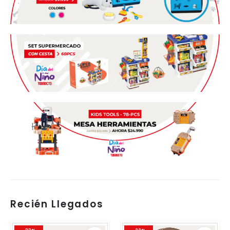
Recién Llegados
Este
Este