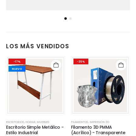
LOS MÁS VENDIDOS
-17%
-35%
NUEVO
ESCRITORIOS
,
HOGAR
,
MUEBLES
FILAMENTOS
,
IMPRESIÓN 3D
Escritorio Simple Metálico -
Filamento 3D PMMA
Estilo Industrial
(Acrílico) - Transparente