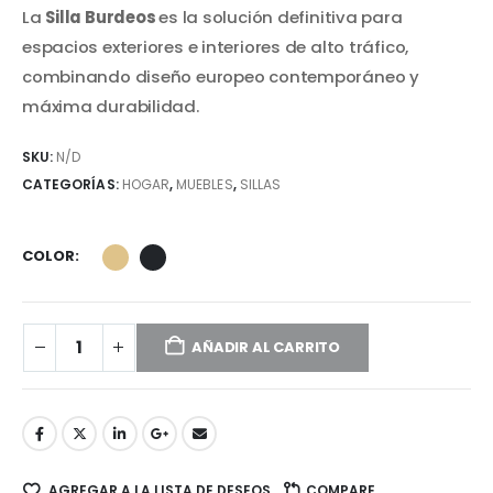
precio
precio
La
Silla Burdeos
es la solución definitiva para
original
actual
era:
es:
espacios exteriores e interiores de alto tráfico,
$109.990.
$99.990.
combinando diseño europeo contemporáneo y
máxima durabilidad.
SKU:
N/D
CATEGORÍAS:
HOGAR
,
MUEBLES
,
SILLAS
COLOR
AÑADIR AL CARRITO
AGREGAR A LA LISTA DE DESEOS
COMPARE