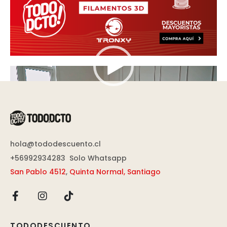
Reproductor
de
vídeo
hola@tododescuento.cl
+56992934283
Solo Whatsapp
San Pablo 4512
,
Quinta Normal, Santiago
TODODESCUENTO