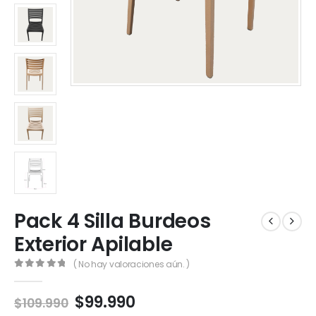
Pack 4 Silla Burdeos
Exterior Apilable
( No hay valoraciones aún. )
0
out of 5
El
El
$
99.990
$
109.990