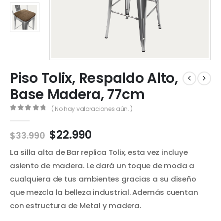
Piso Tolix, Respaldo Alto,
Base Madera, 77cm
( No hay valoraciones aún. )
0
out of 5
El
El
$
22.990
$
33.990
precio
precio
La silla alta de Bar replica Tolix, esta vez incluye
original
actual
era:
es:
asiento de madera. Le dará un toque de moda a
$33.990.
$22.990.
cualquiera de tus ambientes gracias a su diseño
que mezcla la belleza industrial. Además cuentan
con estructura de Metal y madera.