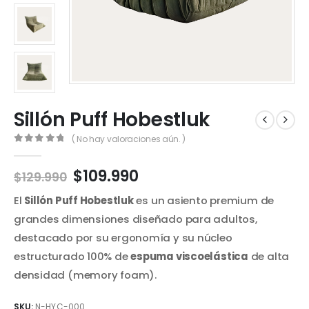
Sillón Puff Hobestluk
( No hay valoraciones aún. )
0
out of 5
El
El
$
109.990
$
129.990
precio
precio
El
Sillón Puff Hobestluk
es un asiento premium de
original
actual
era:
es:
grandes dimensiones diseñado para adultos,
$129.990.
$109.990.
destacado por su ergonomía y su núcleo
estructurado 100% de
espuma viscoelástica
de alta
densidad (memory foam).
SKU:
N-HYC-000