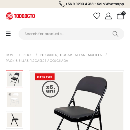
+56 9 9293 4283 - Solo Whatsapp
0
HOME
SHOP
PLEGABLES
,
HOGAR
,
SILLAS
,
MUEBLES
PACK 6 SILLAS PLEGABLES ACOLCHADA
OFERTAS