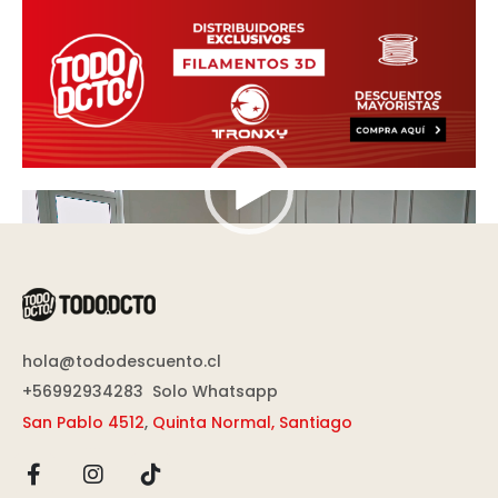
Reproductor
de
vídeo
hola@tododescuento.cl
+56992934283
Solo Whatsapp
San Pablo 4512
,
Quinta Normal, Santiago