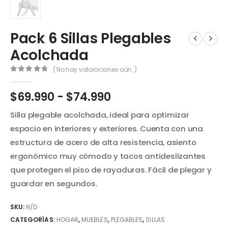
Pack 6 Sillas Plegables
Acolchada
( No hay valoraciones aún. )
0
out of 5
Rango
$
69.990
-
$
74.990
de
Silla plegable acolchada, ideal para optimizar
precios:
desde
espacio en interiores y exteriores. Cuenta con una
$69.990
estructura de acero de alta resistencia, asiento
hasta
ergonómico muy cómodo y tacos antideslizantes
$74.990
que protegen el piso de rayaduras. Fácil de plegar y
guardar en segundos.
SKU:
N/D
CATEGORÍAS:
HOGAR
,
MUEBLES
,
PLEGABLES
,
SILLAS