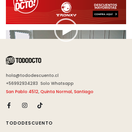
Reproductor
de
vídeo
hola@tododescuento.cl
+56992934283
Solo Whatsapp
San Pablo 4512
,
Quinta Normal, Santiago
TODODESCUENTO