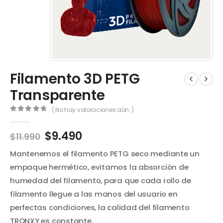
Filamento 3D PETG
Transparente
( No hay valoraciones aún. )
0
out of 5
El
El
$
9.490
$
11.990
precio
precio
Mantenemos el filamento PETG seco mediante un
original
actual
era:
es:
empaque hermético, evitamos la absorción de
$11.990.
$9.490.
humedad del filamento, para que cada rollo de
filamento llegue a las manos del usuario en
perfectas condiciones, la calidad del filamento
TRONXY es constante.