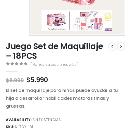
Juego Set de Maquillaje
– 18PCS
( No hay valoraciones aún. )
0
out of 5
El
El
$
5.990
$
8.990
precio
precio
El set de maquillaje para niñas puede ayudar a tu
original
actual
era:
es:
hija a desarrollar habilidades motoras finas y
$8.990.
$5.990.
gruesas.
AVAILABILITY:
SIN EXISTENCIAS
SKU:
N-TOY-181