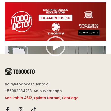
Reproductor
de
vídeo
hola@tododescuento.cl
+56992934283
Solo Whatsapp
San Pablo 4512
,
Quinta Normal, Santiago