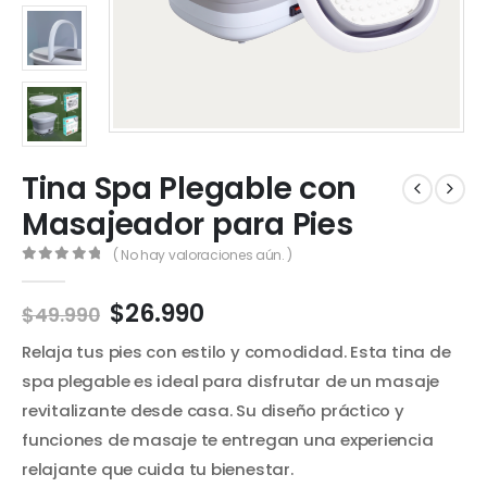
Tina Spa Plegable con
Masajeador para Pies
( No hay valoraciones aún. )
0
out of 5
El
El
$
26.990
$
49.990
precio
precio
Relaja tus pies con estilo y comodidad. Esta tina de
original
actual
era:
es:
spa plegable es ideal para disfrutar de un masaje
$49.990.
$26.990.
revitalizante desde casa. Su diseño práctico y
funciones de masaje te entregan una experiencia
relajante que cuida tu bienestar.