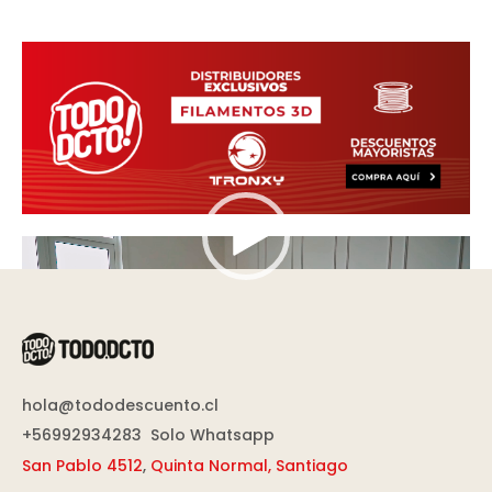
Reproductor
de
vídeo
hola@tododescuento.cl
+56992934283
Solo Whatsapp
San Pablo 4512
,
Quinta Normal, Santiago