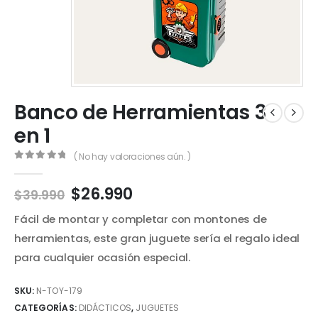
Banco de Herramientas 3
en 1
( No hay valoraciones aún. )
0
out of 5
El
El
$
26.990
$
39.990
precio
precio
Fácil de montar y completar con montones de
original
actual
era:
es:
herramientas, este gran juguete sería el regalo ideal
$39.990.
$26.990.
para cualquier ocasión especial.
SKU:
N-TOY-179
CATEGORÍAS:
DIDÁCTICOS
,
JUGUETES