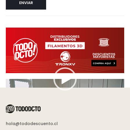
Reproductor
de
vídeo
hola@tododescuento.cl