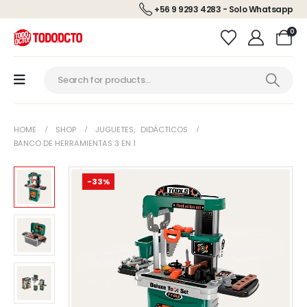
+56 9 9293 4283 - Solo Whatsapp
0
HOME
SHOP
JUGUETES
,
DIDÁCTICOS
BANCO DE HERRAMIENTAS 3 EN 1
-33%