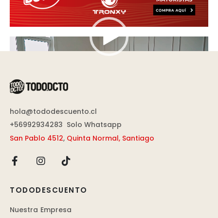
Reproductor
de
vídeo
hola@tododescuento.cl
+56992934283
Solo Whatsapp
San Pablo 4512
,
Quinta Normal, Santiago
TODODESCUENTO
Nuestra Empresa