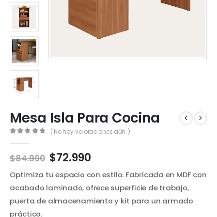
Mesa Isla Para Cocina
( No hay valoraciones aún. )
0
out of 5
El
El
$
72.990
$
84.990
precio
precio
Optimiza tu espacio con estilo. Fabricada en MDF con
original
actual
era:
es:
acabado laminado, ofrece superficie de trabajo,
$84.990.
$72.990.
puerta de almacenamiento y kit para un armado
práctico.