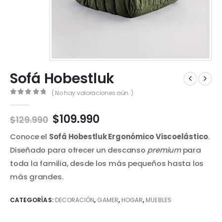
Sofá Hobestluk
( No hay valoraciones aún. )
0
out of 5
El
El
$
109.990
$
129.990
precio
precio
Conoce el
Sofá Hobestluk Ergonómico Viscoelástico
.
original
actual
era:
es:
Diseñado para ofrecer un descanso
premium
para
$129.990.
$109.990.
toda la familia,
desde los más pequeños hasta los
más grandes.
CATEGORÍAS:
DECORACIÓN
,
GAMER
,
HOGAR
,
MUEBLES