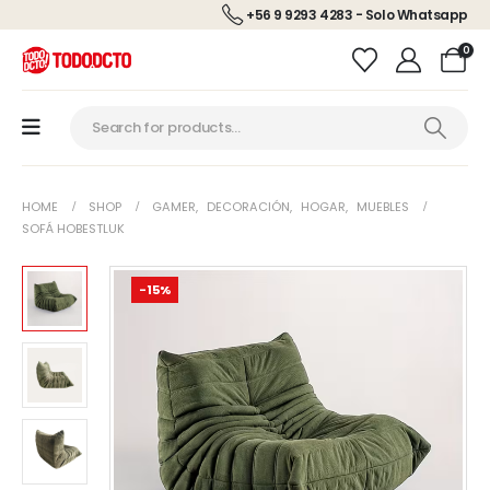
+56 9 9293 4283 - Solo Whatsapp
0
HOME
SHOP
GAMER
,
DECORACIÓN
,
HOGAR
,
MUEBLES
SOFÁ HOBESTLUK
-15%