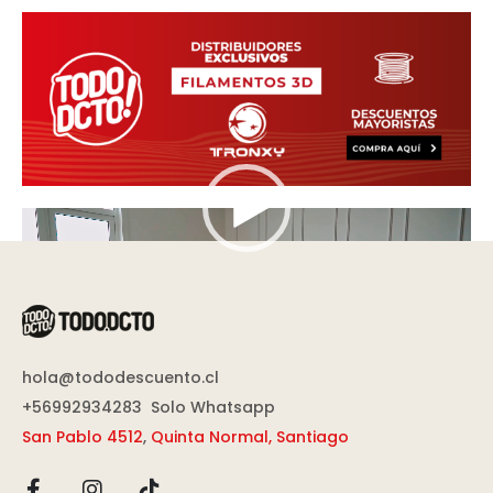
Reproductor
de
vídeo
hola@tododescuento.cl
+56992934283
Solo Whatsapp
San Pablo 4512
,
Quinta Normal, Santiago