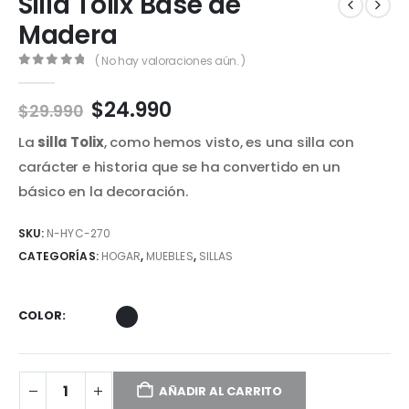
Silla Tolix Base de
Madera
( No hay valoraciones aún. )
0
out of 5
El
El
$
24.990
$
29.990
precio
precio
La
silla Tolix
, como hemos visto, es una silla con
original
actual
era:
es:
carácter e historia que se ha convertido en un
$29.990.
$24.990.
básico en la decoración.
SKU:
N-HYC-270
CATEGORÍAS:
HOGAR
,
MUEBLES
,
SILLAS
COLOR
AÑADIR AL CARRITO