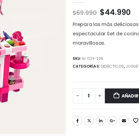
El
El
$
44.990
$
69.990
precio
pr
Prepara las más deliciosa
original
ac
era:
es
espectacular Set de cocina
$69.990.
$4
maravillosas.
SKU:
N-TOY-226
CATEGORÍAS:
DIDÁCTICOS
,
JUGUE
AÑADIR