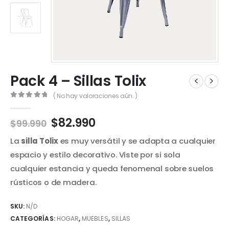
Pack 4 – Sillas Tolix
( No hay valoraciones aún. )
0
out of 5
El
El
$
82.990
$
99.990
precio
precio
La
silla Tolix
es muy versátil y se adapta a cualquier
original
actual
era:
es:
espacio y estilo decorativo. Viste por si sola
$99.990.
$82.990.
cualquier estancia y queda fenomenal sobre suelos
rústicos o de madera.
SKU:
N/D
CATEGORÍAS:
HOGAR
,
MUEBLES
,
SILLAS