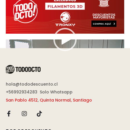
Reproductor
de
vídeo
hola@tododescuento.cl
+56992934283
Solo Whatsapp
San Pablo 4512
,
Quinta Normal, Santiago