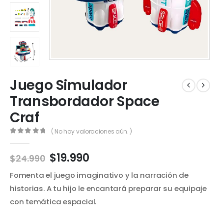
Juego Simulador
Transbordador Space
Craf
( No hay valoraciones aún. )
0
out of 5
El
El
$
19.990
$
24.990
precio
precio
Fomenta el juego imaginativo y la narración de
original
actual
era:
es:
historias. A tu hijo le encantará preparar su equipaje
$24.990.
$19.990.
con temática espacial.