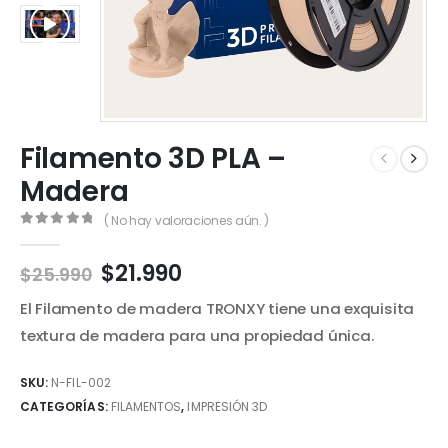
Filamento 3D PLA –
Madera
( No hay valoraciones aún. )
0
out of 5
El
El
$
21.990
$
25.990
precio
precio
El Filamento de madera TRONXY tiene una exquisita
original
actual
era:
es:
textura de madera para una propiedad única.
$25.990.
$21.990.
SKU:
N-FIL-002
CATEGORÍAS:
FILAMENTOS
,
IMPRESIÓN 3D