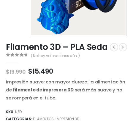
Filamento 3D – PLA Seda
( No hay valoraciones aún. )
0
out of 5
El
El
$
15.490
$
19.990
precio
precio
Impresión suave: con mayor dureza, la alimentación
original
actual
era:
es:
de
filamento de impresora 3D
será más suave y no
$19.990.
$15.490.
se romperá en el tubo.
SKU:
N/D
CATEGORÍAS:
FILAMENTOS
,
IMPRESIÓN 3D