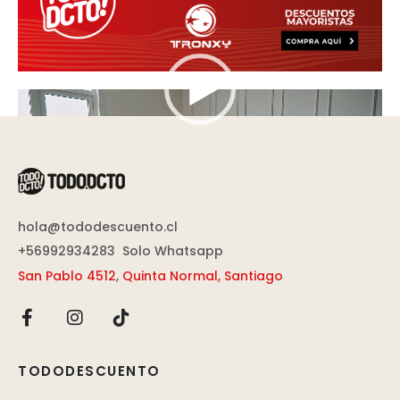
Reproductor
de
vídeo
hola@tododescuento.cl
+56992934283
Solo Whatsapp
San Pablo 4512
,
Quinta Normal, Santiago
TODODESCUENTO