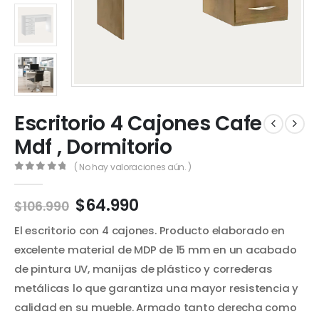
Escritorio 4 Cajones Cafe
Mdf , Dormitorio
( No hay valoraciones aún. )
0
out of 5
El
El
$
64.990
$
106.990
precio
precio
El escritorio con 4 cajones. Producto elaborado en
original
actual
era:
es:
excelente material de MDP de 15 mm en un acabado
$106.990.
$64.990.
de pintura UV, manijas de plástico y correderas
metálicas lo que garantiza una mayor resistencia y
calidad en su mueble. Armado tanto derecha como