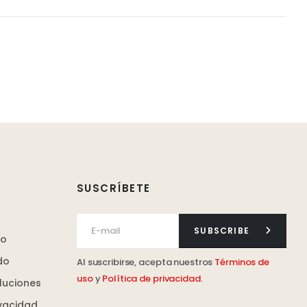
es
es.
es
n
SUSCRÍBETE
to
SUBSCRIBE
ro
do
Al suscribirse, acepta nuestros
Términos de
uso
y
Política de privacidad
.
luciones
ivacidad