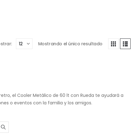
strar:
Mostrando el único resultado
 retro, el Cooler Metálico de 60 lt con Rueda te ayudará a
iones o eventos con la familia y los amigos.
to