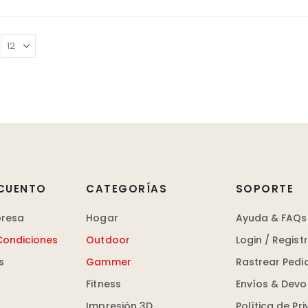
múltipl
variant
Las
opcion
se
puede
elegir
en
la
página
de
CUENTO
CATEGORÍAS
SOPORTE
produc
presa
Hogar
Ayuda & FAQs
Condiciones
Outdoor
Login / Regist
s
Gammer
Rastrear Pedi
Fitness
Envíos & Devo
Impresión 3D
Política de Pr