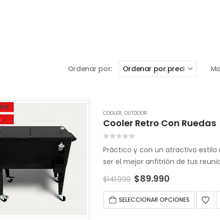
Ordenar por:
Mo
BLE
COOLER
,
OUTDOOR
%
Cooler Retro Con Ruedas
0
out of 5
Práctico y con un atractivo estilo
ser el mejor anfitrión de tus reun
El
El
$
89.990
$
141.990
precio
precio
original
actual
Este
SELECCIONAR OPCIONES
era:
es:
produc
$141.990.
$89.990.
tiene