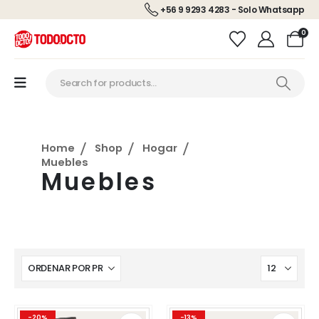
+56 9 9293 4283 - Solo Whatsapp
0
Home
Shop
Hogar
Muebles
Muebles
Este
Este
-20%
-13%