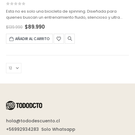
0
out of 5
Esta no es solo una bicicleta de spinning. Diseñada para
quienes buscan un entrenamiento fluido, silencioso y ultra
efectivo, combina tecnología avanzada con un diseño
El
El
$
89.990
$
139.990
robusto y moderno.
precio
precio
original
actual
AÑADIR AL CARRITO
era:
es:
$139.990.
$89.990.
hola@tododescuento.cl
+56992934283
Solo Whatsapp