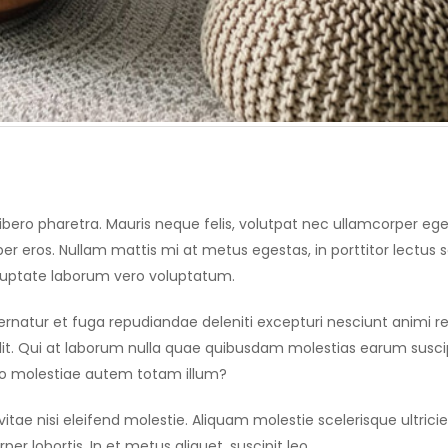
ero pharetra. Mauris neque felis, volutpat nec ullamcorper eget,
er eros. Nullam mattis mi at metus egestas, in porttitor lectus s
Voluptate laborum vero voluptatum.
spernatur et fuga repudiandae deleniti excepturi nesciunt animi r
g elit. Qui at laborum nulla quae quibusdam molestias earum susc
bo molestiae autem totam illum?
 nisi eleifend molestie. Aliquam molestie scelerisque ultricie
er lobortis. In et metus aliquet, suscipit leo.