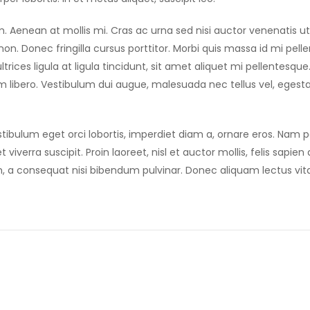
. Aenean at mollis mi. Cras ac urna sed nisi auctor venenatis ut 
. Donec fringilla cursus porttitor. Morbi quis massa id mi pell
trices ligula at ligula tincidunt, sit amet aliquet mi pellentesqu
m libero. Vestibulum dui augue, malesuada nec tellus vel, egest
tibulum eget orci lobortis, imperdiet diam a, ornare eros. Nam po
 viverra suscipit. Proin laoreet, nisl et auctor mollis, felis sapien a
m, a consequat nisi bibendum pulvinar. Donec aliquam lectus vit