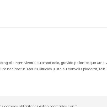
cing elit. Nam viverra euismod odio, gravida pellentesque urna v
rdum nec metus. Mauris ultricies, justo eu convallis placerat, feli
os campos obligatorios están marcados con
*