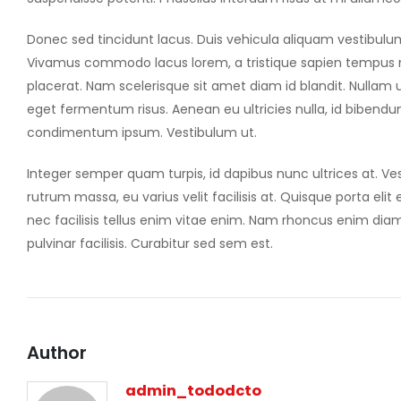
Donec sed tincidunt lacus. Duis vehicula aliquam vestibulum
Vivamus commodo lacus lorem, a tristique sapien tempus non
placerat. Nam scelerisque sit amet diam id blandit. Nullam ul
eget fermentum risus. Aenean eu ultricies nulla, id bibendu
condimentum ipsum. Vestibulum ut.
Integer semper quam turpis, id dapibus nunc ultrices at. Ves
rutrum massa, eu varius velit facilisis at. Quisque porta elit et
nec facilisis tellus enim vitae enim. Nam rhoncus enim dia
pulvinar facilisis. Curabitur sed sem est.
Author
admin_tododcto