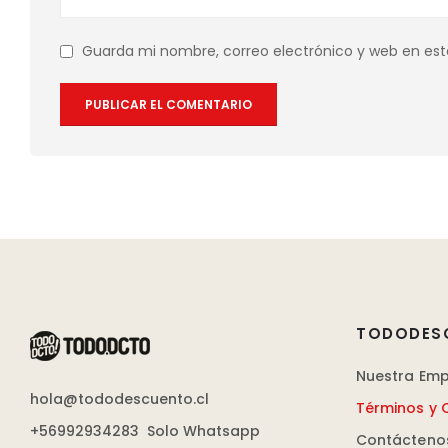
Guarda mi nombre, correo electrónico y web en es
TODODES
Nuestra Em
hola@tododescuento.cl
Términos y 
+56992934283
Solo Whatsapp
Contácteno