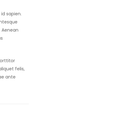
id sapien.
entesque
e. Aenean
as
rttitor
liquet felis,
ae ante