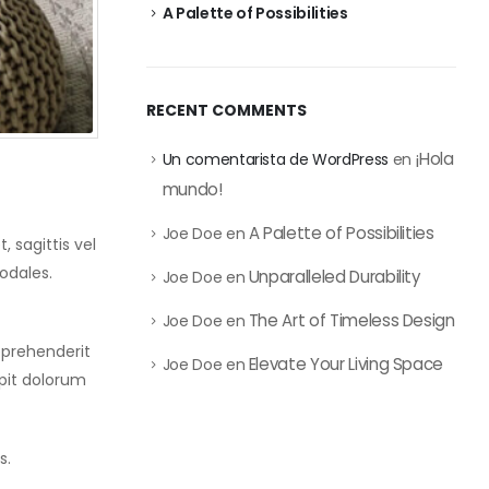
A Palette of Possibilities
RECENT COMMENTS
¡Hola
Un comentarista de WordPress
en
mundo!
A Palette of Possibilities
Joe Doe
en
 sagittis vel
odales.
Unparalleled Durability
Joe Doe
en
The Art of Timeless Design
Joe Doe
en
eprehenderit
Elevate Your Living Space
Joe Doe
en
ipit dolorum
s.