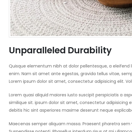
Unparalleled Durability
Quisque elementum nibh at dolor pellentesque, a eleifend lib
enim. Nam sit amet ante egestas, gravida tellus vitae, semp
Lorem ipsum dolor sit amet, consectetur adipisicing elit. 
Lorem quasi aliquid maiores iusto suscipit perspiciatis a a
similique sit. ipsum dolor sit amet, consectetur adipisicin
debitis hic sint asperiores maxime deserunt neque explica
Maecenas semper aliquam massa. Praesent pharetra sem vitae
Suspendisse potenti. Phasellus interdum risus at mi ullamcorp