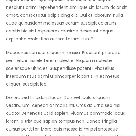
nesciunt animi reprehenderit similique sit. ipsum dolor sit
amet, consectetur adipisicing elit. Qui at laborum nulla
quae quibusdam molestias earum suscipit dolorum
debitis hic sint asperiores maxime deserunt neque
explicabo molestiae autem totam illum?
Maecenas semper aliquam massa. Praesent pharetra
sem vitae nisi eleifend molestie. Aliquam molestie
scelerisque ultricies. Suspendisse potenti. Phasellus
interdum risus at mi ullamcorper lobortis. In et metus
aliquet, suscipit leo.
Donec sed tincidunt lacus. Duis vehicula aliquam
vestibulum. Aenean at mollis mi. Cras ac urna sed nisi
auctor venenatis ut id sapien. Vivamus commodo lacus
lorem, a tristique sapien tempus non. Donec fringilla
cursus porttitor. Morbi quis massa id mi pellentesque