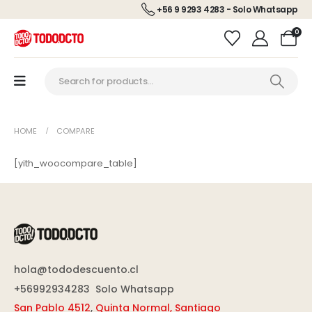
+56 9 9293 4283 - Solo Whatsapp
0
HOME
COMPARE
[yith_woocompare_table]
hola@tododescuento.cl
+56992934283
Solo Whatsapp
San Pablo 4512
,
Quinta Normal, Santiago