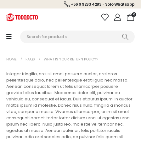
+56 9 9293 4283 - Solo Whatsapp
0
HOME
FAQS
WHAT IS YOUR RETURN POLICY?
Integer fringilla, orci sit amet posuere auctor, orci eros
pellentesque odio, nec pellentesque erat ligula nec massa.
Aenean consequat lorem ut felis ullamcorper posuere
gravida tellus faucibus. Maecenas dolor elit, pulvinar eu
vehicula eu, consequat et lacus. Duis et purus ipsum. In auctor
mattis ipsum id molestie. Donec risus nulla, fringilla a rhoncus
vitae, semper a massa. Vivamus ullamcorper, enim sit amet
consequat laoreet, tortor tortor dictum urna, ut egestas urna
ipsum nec libero. Nulla justo leo, molestie vel tempor nec,
egestas at massa. Aenean pulvinar, felis porttitor iaculis
pulvinar, odio orci sodales odio, ac pulvinar felis quam sit.